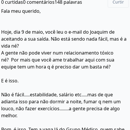
0 curtidas
0 comentários
148 palavras
Curtir
Fala meu querido,
Hoje, dia 9 de maio, você leu o e-mail do Joaquim de
aceitando a sua saída. Não está sendo nada fácil, mas é a
vida né?
A gente não pode viver num relacionamento tóxico
né? Por mais que você ame trabalhar aqui com sua
equipe tem um hora q é preciso dar um basta né?
E é isso.
Não é fácil.....estabilidade, salário etc.....mas de que
adianta isso para não dormir a noite, fumar q nem um
louco, não fazer exercícios........a gente precisa de algo
melhor.
Bom, é isso. Tem a vaga lá do Grupo Médico, quem sabe