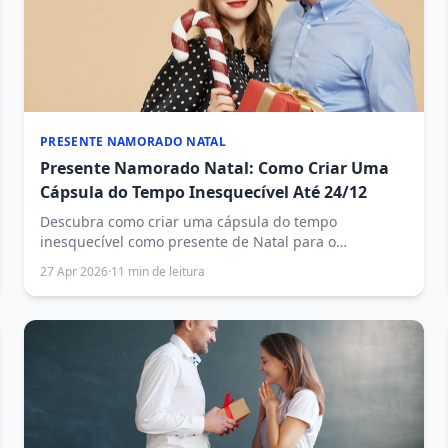
PRESENTE NAMORADO NATAL
Presente Namorado Natal: Como Criar Uma
Cápsula do Tempo Inesquecível Até 24/12
Descubra como criar uma cápsula do tempo
inesquecível como presente de Natal para o
namorado até o dia 24/12. Ideias criativas, passo a
27 Apr 2026
·
11 min de leitura
passo completo e dicas para emocionar de verdade.