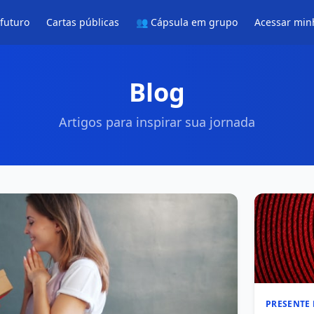
 futuro
Cartas públicas
👥 Cápsula em grupo
Acessar min
Blog
Artigos para inspirar sua jornada
PRESENTE