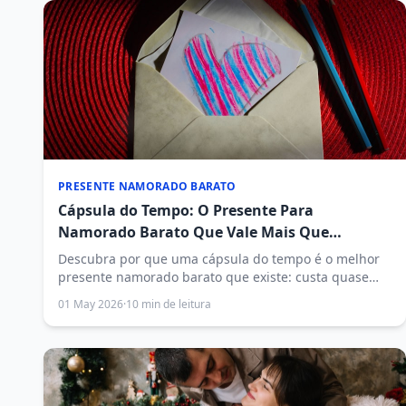
PRESENTE NAMORADO BARATO
Cápsula do Tempo: O Presente Para
Namorado Barato Que Vale Mais Que
Dinheiro
Descubra por que uma cápsula do tempo é o melhor
presente namorado barato que existe: custa quase
nada, vale uma vida inteira de emoção e impressiona
01 May 2026
·
10 min de leitura
mais do que qualquer presente caro.