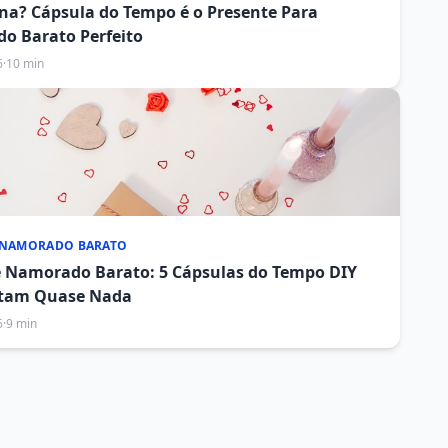
a? Cápsula do Tempo é o Presente Para
o Barato Perfeito
6
·
10 min
 NAMORADO BARATO
e Namorado Barato: 5 Cápsulas do Tempo DIY
tam Quase Nada
6
·
9 min