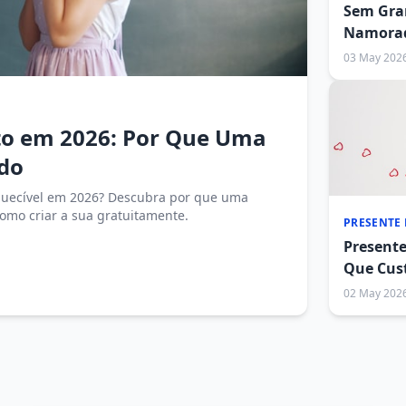
Sem Gran
Namorad
03 May 202
o em 2026: Por Que Uma
do
quecível em 2026? Descubra por que uma
omo criar a sua gratuitamente.
PRESENTE
Present
Que Cus
02 May 202