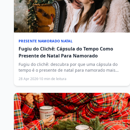
PRESENTE NAMORADO NATAL
Fugiu do Clichê: Cápsula do Tempo Como
Presente de Natal Para Namorado
Fugiu do clichê: descubra por que uma cápsula do
tempo é o presente de natal para namorado mais
original, emocionante e memorável que você pode dar
28 Apr 2026
·
10 min de leitura
— sem gastar uma fortuna.