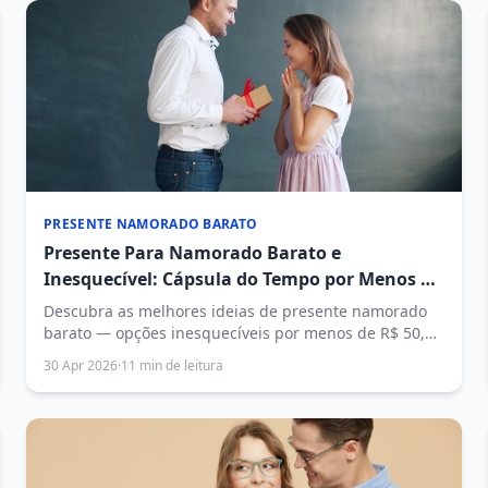
PRESENTE NAMORADO BARATO
Presente Para Namorado Barato e
Inesquecível: Cápsula do Tempo por Menos de
R$ 50
Descubra as melhores ideias de presente namorado
barato — opções inesquecíveis por menos de R$ 50,
com destaque para a cápsula do tempo digital, que
30 Apr 2026
·
11 min de leitura
emociona sem pesar no bolso.