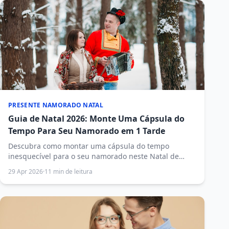
PRESENTE NAMORADO NATAL
Guia de Natal 2026: Monte Uma Cápsula do
Tempo Para Seu Namorado em 1 Tarde
Descubra como montar uma cápsula do tempo
inesquecível para o seu namorado neste Natal de
2026 — um presente emocional e personalizado que
29 Apr 2026
·
11 min de leitura
você cria em apenas uma tarde, com passo a passo
completo.