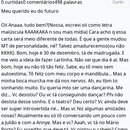
0 curtidas
0 comentários
498 palavras
Curtir
Meu querido eu do futuro
Oii Anaaa, tudo bem?(Nossa, escrevi oii como letra
maiúscula KAAAKAKA n sou mais mídia) Cara acho q essa
carta será meio diferente de todas. É que a gente mudou
MT de personalidade, né? Talvez amadurecemos(ou não
KKKK). Bom, hoje é 30 de dezembro, tá de madrugada. E
me veio a ideia de fazer cartinha. Não sei que dia é aí. Mas
bom, hoje eu não tô tão feliz. Sabe, eu tô meio sem
autoestima. Tô feliz com meu corpo e mandíbula... Mas a
minha boca murcha me dá nos nervos. Ah, eu tbm to
sonhando muito. Eu queria mto ser uma dançarina. Me
diz... Vc desistiu? Ou vc tá conseguindo dançar? Pfv não
desista desse sonho. E o teatro? Deu certo? Vc ainda deve
ser super introvertida né... Mas vc fez algumas amizades
novas? Atualmente eu só tô conversando um pouco com
a Julião e com a Annye. Mas e vc? Aaah, vc tá no Mário
Porto? Eu acredito que deve tá. Vc pintou o cabelo? Como