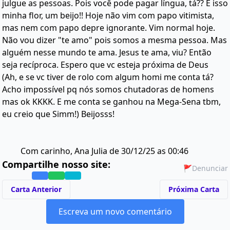
julgue as pessoas. Pois você pode pagar língua, tá?? É isso
minha flor, um beijo!! Hoje não vim com papo vitimista,
mas nem com papo depre ignorante. Vim normal hoje.
Não vou dizer "te amo" pois somos a mesma pessoa. Mas
alguém nesse mundo te ama. Jesus te ama, viu? Então
seja recíproca. Espero que vc esteja próxima de Deus
(Ah, e se vc tiver de rolo com algum homi me conta tá?
Acho impossível pq nós somos chutadoras de homens
mas ok KKKK. E me conta se ganhou na Mega-Sena tbm,
eu creio que Simm!) Beijosss!
Com carinho, Ana Julia de 30/12/25 as 00:46
Compartilhe nosso site:
🚩
Denunciar
Carta Anterior
Próxima Carta
Escreva um novo comentário