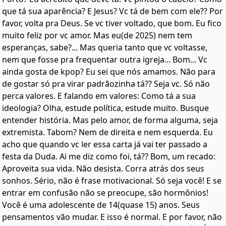
que tá sua aparência? E Jesus? Vc tá de bem com ele?? Por
favor, volta pra Deus. Se vc tiver voltado, que bom. Eu fico
muito feliz por vc amor. Mas eu(de 2025) nem tem
esperanças, sabe?... Mas queria tanto que vc voltasse,
nem que fosse pra frequentar outra igreja... Bom... Vc
ainda gosta de kpop? Eu sei que nós amamos. Não para
de gostar só pra virar padrãozinha tá?? Seja vc. Só não
perca valores. E falando em valores: Como tá a sua
ideologia? Olha, estude política, estude muito. Busque
entender história. Mas pelo amor, de forma alguma, seja
extremista. Tabom? Nem de direita e nem esquerda. Eu
acho que quando vc ler essa carta já vai ter passado a
festa da Duda. Ai me diz como foi, tá?? Bom, um recado:
Aproveita sua vida. Não desista. Corra atrás dos seus
sonhos. Sério, não é frase motivacional. Só seja você! E se
entrar em confusão não se preocupe, são hormônios!
Você é uma adolescente de 14(quase 15) anos. Seus
pensamentos vão mudar. E isso é normal. E por favor, não