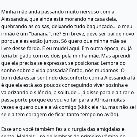
Minha mãe anda passando muito nervoso com a
Alessandra, que ainda está morando na casa dela,
quebrando as coisas, deixando tudo bagunçado... o meu
irmão é um "banana", né? Em breve, deve ser pai de novo
porque eles estão juntos. Só quero que minha mãe se
livre desse fardo. E eu mudei aqui. Em outra época, eu já
teria brigado com os dois pela minha mãe. Mas aprendi
que ela precisa se expressar, se posicionar. Lembra do
sonho sobre a vida passada? Então, nós mudamos. O
bom dela estar sentindo desconforto com a Alessandra lá
é que ela está aos poucos conseguindo viver sozinha e
valorizando o silêncio, a solitude... já disse para ela tirar o
passaporte porque eu vou voltar para a África muitas
vezes e quero que ela vá comigo (kkkk ela riu, mas não sei
se ela tem coragem de ficar tanto tempo no avião).
Esse ano você também fez a cirurgia das amígdalas e
septo. Meldels... só de lembrar do primeiro vômito no