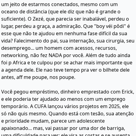
um jeito de estarmos conectados, mesmo com um
oceano de distância (que ele diz que não é grande o
suficiente). O Zezé, que parecia ser inabalável, perdeu o
lugar, perdeu a graça, a admiração. Que "boy véi pôdi" é
esse que não te ajudou em nenhuma fase difícil da sua
vida? Falecimento do pai, sua internação, sua cirurgia, seu
desemprego... um homem com acessos, recursos,
networking, não fez NADA por você. Além de tudo ainda
foi p Africa e te culpou por se achar mais importante que
a agenda dele. Ele nao teve tempo pra ver o bilhete dele
antes, aff me poupe, nos poupe.
Você pegou empréstimo, dinheiro emprestado com Erick,
e ele poderia ter ajudado ao menos com um emprego
temporário. A CUFA lançou vários projetos em 2025, ele
só não quis mesmo. Quando está com tesão, sua atenção
e prioridade mudam, parece um adolescente
apaixonado... mas, vai passar por uma dor de barriga,
uma dificuldade para ver: ele vira as costas e se ausenta.