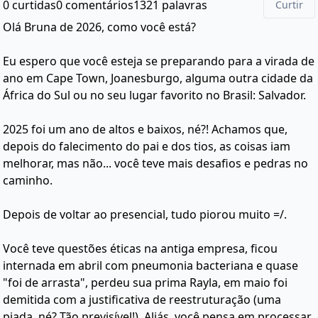
0 curtidas
0 comentários
1321 palavras
Curtir
Olá Bruna de 2026, como você está?
Eu espero que você esteja se preparando para a virada de
ano em Cape Town, Joanesburgo, alguma outra cidade da
África do Sul ou no seu lugar favorito no Brasil: Salvador.
2025 foi um ano de altos e baixos, né?! Achamos que,
depois do falecimento do pai e dos tios, as coisas iam
melhorar, mas não... você teve mais desafios e pedras no
caminho.
Depois de voltar ao presencial, tudo piorou muito =/.
Você teve questões éticas na antiga empresa, ficou
internada em abril com pneumonia bacteriana e quase
"foi de arrasta", perdeu sua prima Rayla, em maio foi
demitida com a justificativa de reestruturação (uma
piada, né? Tão previsível!). Aliás, você pensa em processar