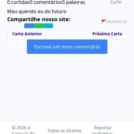
0 curtidas
0 comentários
5 palavras
Curtir
Meu querido eu do futuro
Compartilhe nosso site:
🚩
Denunciar
Carta Anterior
Próxima Carta
Escreva um novo comentário
© 2026 A
Reportar
Todos os direitos
Capsula do
problema ·