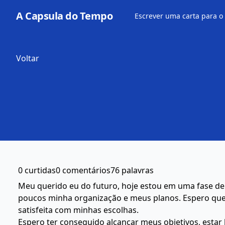
A Capsula do Tempo
Escrever uma carta para o
Voltar
0 curtidas
0 comentários
76 palavras
Meu querido eu do futuro, hoje estou em uma fase de
poucos minha organização e meus planos. Espero que 
satisfeita com minhas escolhas.
Espero ter conseguido alcançar meus objetivos, estar