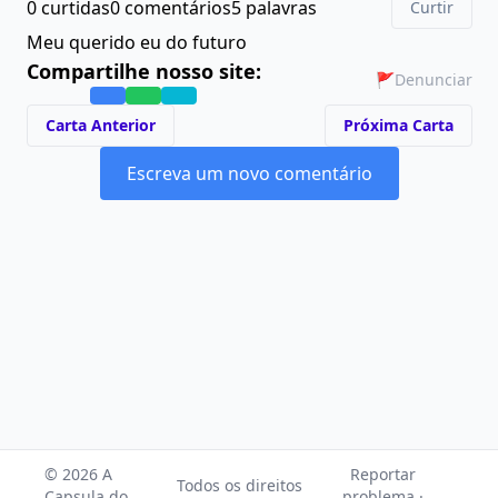
0 curtidas
0 comentários
5 palavras
Curtir
Meu querido eu do futuro
Compartilhe nosso site:
🚩
Denunciar
Carta Anterior
Próxima Carta
Escreva um novo comentário
© 2026 A
Reportar
Todos os direitos
Capsula do
problema ·