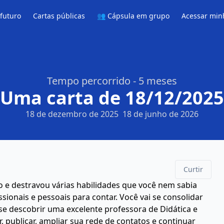
 futuro
Cartas públicas
👥 Cápsula em grupo
Acessar min
Tempo percorrido - 5 meses
Uma carta de 18/12/2025
18 de dezembro de 2025
18 de junho de 2026
Curtir
o e destravou várias habilidades que você nem sabia
sionais e pessoais para contar. Você vai se consolidar
se descobrir uma excelente professora de Didática e
r, publicar, ampliar sua rede de contatos e continuar