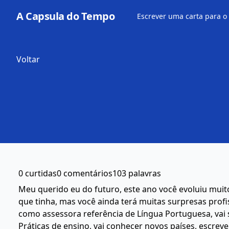
A Capsula do Tempo
Escrever uma carta para o
Voltar
0 curtidas
0 comentários
103 palavras
Meu querido eu do futuro, este ano você evoluiu muit
que tinha, mas você ainda terá muitas surpresas profis
como assessora referência de Língua Portuguesa, vai 
Práticas de ensino, vai conhecer novos países, escreve