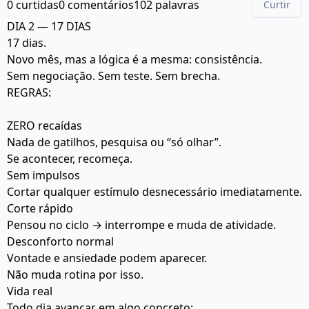
0 curtidas
0 comentários
102 palavras
Curtir
DIA 2 — 17 DIAS
17 dias.
Novo mês, mas a lógica é a mesma: consistência.
Sem negociação. Sem teste. Sem brecha.
REGRAS:
ZERO recaídas
Nada de gatilhos, pesquisa ou “só olhar”.
Se acontecer, recomeça.
Sem impulsos
Cortar qualquer estímulo desnecessário imediatamente.
Corte rápido
Pensou no ciclo → interrompe e muda de atividade.
Desconforto normal
Vontade e ansiedade podem aparecer.
Não muda rotina por isso.
Vida real
Todo dia avançar em algo concreto: