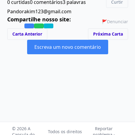
0 curtidas
0 comentários
3 palavras
Curtir
Pandorakim123@gmail.com
Compartilhe nosso site:
🚩
Denunciar
Carta Anterior
Próxima Carta
Escreva um novo comentário
© 2026 A
Reportar
Todos os direitos
Capsula do
problema ·