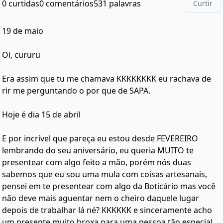
0 curtidas
0 comentários
531 palavras
Curtir
19 de maio
Oi, cururu
Era assim que tu me chamava KKKKKKKK eu rachava de
rir me perguntando o por que de SAPA.
Hoje é dia 15 de abril
E por incrível que pareça eu estou desde FEVEREIRO
lembrando do seu aniversário, eu queria MUITO te
presentear com algo feito a mão, porém nós duas
sabemos que eu sou uma mula com coisas artesanais,
pensei em te presentear com algo da Boticário mas você
não deve mais aguentar nem o cheiro daquele lugar
depois de trabalhar lá né? KKKKKK e sinceramente acho
um presente muito broxa para uma pessoa tão especial