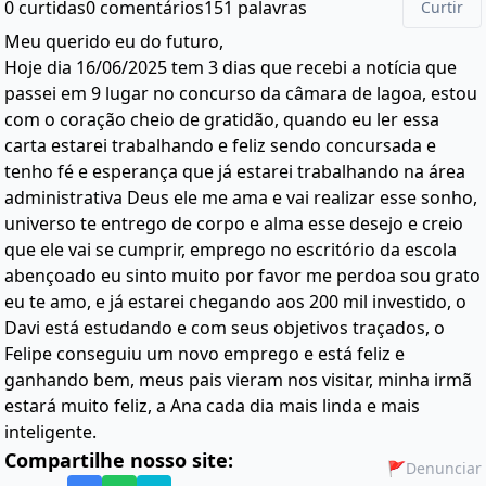
0 curtidas
0 comentários
151 palavras
Curtir
Meu querido eu do futuro,
Hoje dia 16/06/2025 tem 3 dias que recebi a notícia que
passei em 9 lugar no concurso da câmara de lagoa, estou
com o coração cheio de gratidão, quando eu ler essa
carta estarei trabalhando e feliz sendo concursada e
tenho fé e esperança que já estarei trabalhando na área
administrativa Deus ele me ama e vai realizar esse sonho,
universo te entrego de corpo e alma esse desejo e creio
que ele vai se cumprir, emprego no escritório da escola
abençoado eu sinto muito por favor me perdoa sou grato
eu te amo, e já estarei chegando aos 200 mil investido, o
Davi está estudando e com seus objetivos traçados, o
Felipe conseguiu um novo emprego e está feliz e
ganhando bem, meus pais vieram nos visitar, minha irmã
estará muito feliz, a Ana cada dia mais linda e mais
inteligente.
Compartilhe nosso site:
🚩
Denunciar