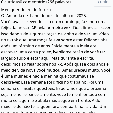
0 curtidas
0 comentários
266 palavras
Curtir
Meu querido eu do futuro
Oi Amanda de 1 ano depois de julho de 2025.
Você tava escrevendo isso num domingo, fazendo uma
feijoada no seu AP pela primeira vez . Decidimos escrever
isso depois de algumas taças de vinho e de ver um vídeo
no tiktok que uma moça falava sobre estar feliz sozinha,
após um término de anos. Inicialmente a ideia era
escrever uma carta pro ex, Ivanildo:a razão de você ter
largado tudo e estar aqui. Mas durante a escrita,
decidimos só falar sobre nós kk. Após quase dois anos e
meio de vida nova você mudou. Amadureceu muito. Você
é uma mulher, e não a menina que costumava se
descrever. Essa semana foi difícil no trabalho. Foi uma
semana dr muitas questões. Esperamos que a próxima
seja melhor e, sinceramente, você tem enfrentado com
muita coragem. Se abala mas segue em frente. A dor
maior é de não ter alguém pra compartilhar a vida. Um
romance. Temos conseguido deixar sua mãe feliz.