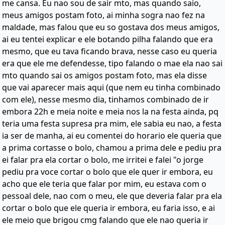
me cansa. Eu nao sou de sair mto, mas quando saio,
meus amigos postam foto, ai minha sogra nao fez na
maldade, mas falou que eu so gostava dos meus amigos,
ai eu tentei explicar e ele botando pilha falando que era
mesmo, que eu tava ficando brava, nesse caso eu queria
era que ele me defendesse, tipo falando o mae ela nao sai
mto quando sai os amigos postam foto, mas ela disse
que vai aparecer mais aqui (que nem eu tinha combinado
com ele), nesse mesmo dia, tinhamos combinado de ir
embora 22h e meia noite e meia nos la na festa ainda, pq
teria uma festa supresa pra mim, ele sabia eu nao, a festa
ia ser de manha, ai eu comentei do horario ele queria que
a prima cortasse o bolo, chamou a prima dele e pediu pra
ei falar pra ela cortar o bolo, me irritei e falei "o jorge
pediu pra voce cortar o bolo que ele quer ir embora, eu
acho que ele teria que falar por mim, eu estava com o
pessoal dele, nao com o meu, ele que deveria falar pra ela
cortar o bolo que ele queria ir embora, eu faria isso, e ai
ele meio que brigou cmg falando que ele nao queria ir