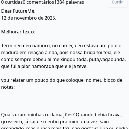
0 curtidas
0 comentários
1384 palavras
Curtir
Dear FutureMe,
12 de novembro de 2025.
Melhorar texto:
Terminei meu namoro, no começo eu estava um pouco
madura em relação ainda, pois nossa briga foi feia, ele
como sempre bebeu ai me xingou toda, puta,vagabunda,
que fui a pior namorada que ele ja teve.
vou relatar um pouco do que coloquei no meu bloco de
notas:
Quais eram minhas reclamações? Quando bebia ficava,
grosseiro, já saiu e mentiu pra mim uma vez, saiu
escondido, mas nunca mais fez, não gostava que eu pedia