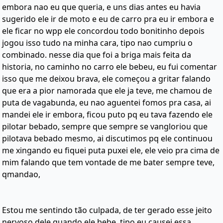
embora nao eu que queria, e uns dias antes eu havia
sugerido ele ir de moto e eu de carro pra eu ir embora e
ele ficar no wpp ele concordou todo bonitinho depois
jogou isso tudo na minha cara, tipo nao cumpriu o
combinado. nesse dia que foi a briga mais feita da
historia, no caminho no carro ele bebeu, eu fui comentar
isso que me deixou brava, ele começou a gritar falando
que era a pior namorada que ele ja teve, me chamou de
puta de vagabunda, eu nao aguentei fomos pra casa, ai
mandei ele ir embora, ficou puto pq eu tava fazendo ele
pilotar bebado, sempre que sempre se vangloriou que
pilotava bebado mesmo, ai discutimos pq ele continuou
me xingando eu fiquei puta puxei ele, ele veio pra cima de
mim falando que tem vontade de me bater sempre teve,
qmandao,
Estou me sentindo tão culpada, de ter gerado esse jeito
nervoso dele quando ele bebe, tipo eu causei essa