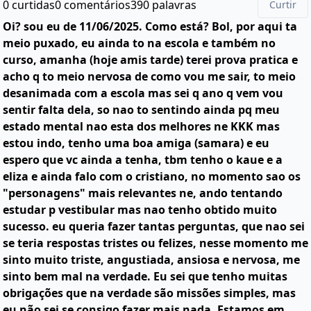
0 curtidas
0 comentários
390 palavras
Curtir
Oi? sou eu de 11/06/2025. Como está? Bol, por aqui ta
meio puxado, eu ainda to na escola e também no
curso, amanha (hoje amis tarde) terei prova pratica e
acho q to meio nervosa de como vou me sair, to meio
desanimada com a escola mas sei q ano q vem vou
sentir falta dela, so nao to sentindo ainda pq meu
estado mental nao esta dos melhores ne KKK mas
estou indo, tenho uma boa amiga (samara) e eu
espero que vc ainda a tenha, tbm tenho o kaue e a
eliza e ainda falo com o cristiano, no momento sao os
"personagens" mais relevantes ne, ando tentando
estudar p vestibular mas nao tenho obtido muito
sucesso. eu queria fazer tantas perguntas, que nao sei
se teria respostas tristes ou felizes, nesse momento me
sinto muito triste, angustiada, ansiosa e nervosa, me
sinto bem mal na verdade. Eu sei que tenho muitas
obrigações que na verdade são missões simples, mas
eu não sei se consigo fazer mais nada. Estamos em