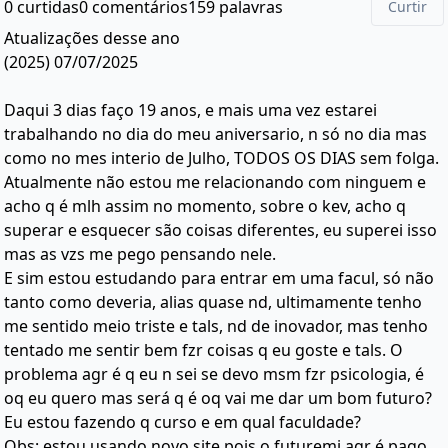
0 curtidas
0 comentários
159 palavras
Curtir
Atualizações desse ano
(2025) 07/07/2025
Daqui 3 dias faço 19 anos, e mais uma vez estarei
trabalhando no dia do meu aniversario, n só no dia mas
como no mes interio de Julho, TODOS OS DIAS sem folga.
Atualmente não estou me relacionando com ninguem e
acho q é mlh assim no momento, sobre o kev, acho q
superar e esquecer são coisas diferentes, eu superei isso
mas as vzs me pego pensando nele.
E sim estou estudando para entrar em uma facul, só não
tanto como deveria, alias quase nd, ultimamente tenho
me sentido meio triste e tals, nd de inovador, mas tenho
tentado me sentir bem fzr coisas q eu goste e tals. O
problema agr é q eu n sei se devo msm fzr psicologia, é
oq eu quero mas será q é oq vai me dar um bom futuro?
Eu estou fazendo q curso e em qual faculdade?
Obs: estou usando novo site pois o futuremi agr é pago