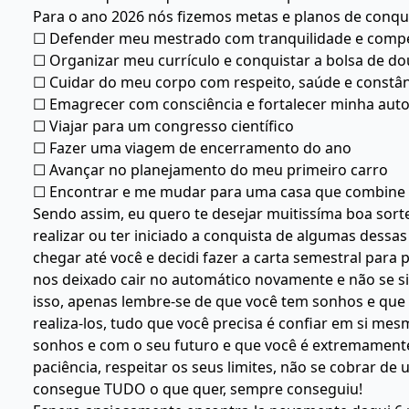
Para o ano 2026 nós fizemos metas e planos de conqui
☐ Defender meu mestrado com tranquilidade e comp
☐ Organizar meu currículo e conquistar a bolsa de d
☐ Cuidar do meu corpo com respeito, saúde e constân
☐ Emagrecer com consciência e fortalecer minha aut
☐ Viajar para um congresso científico
☐ Fazer uma viagem de encerramento do ano
☐ Avançar no planejamento do meu primeiro carro
☐ Encontrar e me mudar para uma casa que combine
Sendo assim, eu quero te desejar muitissíma boa sort
realizar ou ter iniciado a conquista de algumas dessa
chegar até você e decidi fazer a carta semestral pa
nos deixado cair no automático novamente e não se sin
isso, apenas lembre-se de que você tem sonhos e que
realiza-los, tudo que você precisa é confiar em si 
sonhos e com o seu futuro e que você é extremament
paciência, respeitar os seus limites, não se cobrar de
consegue TUDO o que quer, sempre conseguiu!