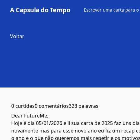
A Capsula do Tempo
Escrever uma carta para o
Voltar
0 curtidas
0 comentários
328 palavras
Dear FutureMe,
Hoje é dia 05/01/2026 e li sua carta de 2025 faz uns di
novamente mas para esse novo ano eu fiz um recap c
o ano e o que não queremos mais repetir e os motivos,