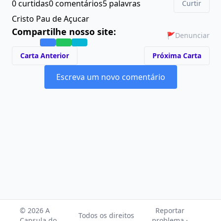
0 curtidas
0 comentários
5 palavras
Curtir
Cristo Pau de Açucar
Compartilhe nosso site:
🚩
Denunciar
Carta Anterior
Próxima Carta
Escreva um novo comentário
© 2026 A
Reportar
Todos os direitos
Capsula do
problema ·