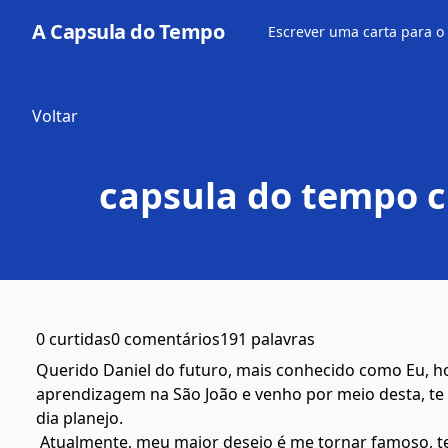
A Capsula do Tempo
Escrever uma carta para o
Voltar
capsula do tempo 
0 curtidas
0 comentários
191 palavras
Querido Daniel do futuro, mais conhecido como Eu, h
aprendizagem na São João e venho por meio desta, te p
dia planejo.
Atualmente, meu maior desejo é me tornar famoso, te