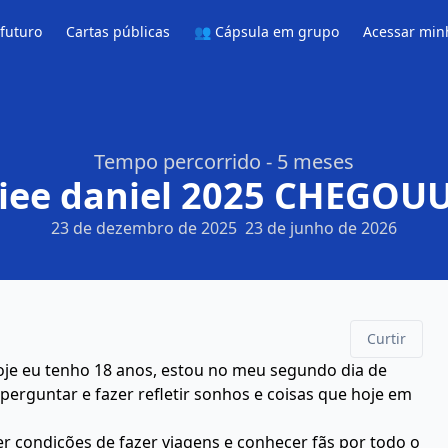
 futuro
Cartas públicas
👥 Cápsula em grupo
Acessar min
Tempo percorrido - 5 meses
ciee daniel 2025 CHEGO
23 de dezembro de 2025
23 de junho de 2026
Curtir
oje eu tenho 18 anos, estou no meu segundo dia de
erguntar e fazer refletir sonhos e coisas que hoje em
r condições de fazer viagens e conhecer fãs por todo o