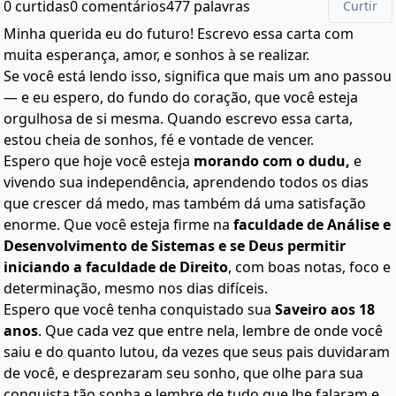
0 curtidas
0 comentários
477 palavras
Curtir
Minha querida eu do futuro! Escrevo essa carta com
muita esperança, amor, e sonhos à se realizar.
Se você está lendo isso, significa que mais um ano passou
— e eu espero, do fundo do coração, que você esteja
orgulhosa de si mesma. Quando escrevo essa carta,
estou cheia de sonhos, fé e vontade de vencer.
Espero que hoje você esteja
morando com o dudu,
e
vivendo sua independência, aprendendo todos os dias
que crescer dá medo, mas também dá uma satisfação
enorme. Que você esteja firme na
faculdade de Análise e
Desenvolvimento de Sistemas e se Deus permitir
iniciando a faculdade de Direito
, com boas notas, foco e
determinação, mesmo nos dias difíceis.
Espero que você tenha conquistado sua
Saveiro aos 18
anos
. Que cada vez que entre nela, lembre de onde você
saiu e do quanto lutou, da vezes que seus pais duvidaram
de você, e desprezaram seu sonho, que olhe para sua
conquista tão sonha e lembre de tudo que lhe falaram e