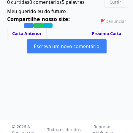
0 curtidas
0 comentários
5 palavras
Curtir
Meu querido eu do futuro
Compartilhe nosso site:
🚩
Denunciar
Carta Anterior
Próxima Carta
Escreva um novo comentário
© 2026 A
Reportar
Todos os direitos
Capsula do
problema ·