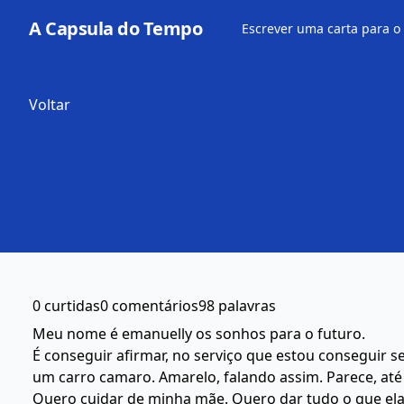
A Capsula do Tempo
Escrever uma carta para o
Voltar
0 curtidas
0 comentários
98 palavras
Meu nome é emanuelly os sonhos para o futuro.
É conseguir afirmar, no serviço que estou conseguir s
um carro camaro. Amarelo, falando assim. Parece, até
Quero cuidar de minha mãe. Quero dar tudo o que ela 