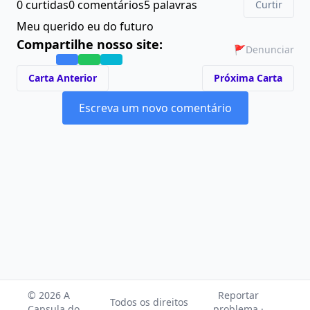
0 curtidas
0 comentários
5 palavras
Curtir
Meu querido eu do futuro
Compartilhe nosso site:
🚩
Denunciar
Carta Anterior
Próxima Carta
Escreva um novo comentário
© 2026 A
Reportar
Todos os direitos
Capsula do
problema ·