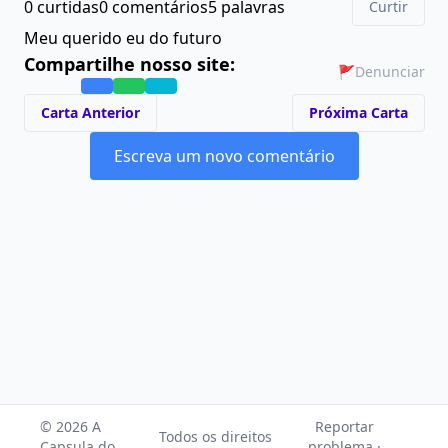
0 curtidas
0 comentários
5 palavras
Curtir
Meu querido eu do futuro
Compartilhe nosso site:
🚩
Denunciar
Carta Anterior
Próxima Carta
Escreva um novo comentário
© 2026 A
Reportar
Todos os direitos
Capsula do
problema ·