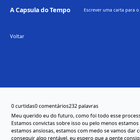
A Capsula do Tempo
Escrever uma carta para o
Voltar
0 curtidas
0 comentários
232 palavras
Meu querido eu do futuro, como foi todo esse proces
Estamos convictas sobre isso ou pelo menos estamos 
estamos ansiosas, estamos com medo se vamos dar co
conseguir algo rentável, eu espero que a gente con