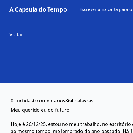
A Capsula do Tempo
Escrever uma carta para o
Voltar
0 curtidas
0 comentários
864 palavras
Meu querido eu do futuro,
Hoje é 26/12/25, estou no meu trabalho, no escritóri
ao mesmo tempo, me lembrado do ano passado. Há 1 an