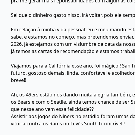
pra me gerar mais reponsabilidades com algumas coisa
Sei que o dinheiro gasto nisso, irá voltar, pois ele semp
Em relação à minha vida pessoal: eu e meu marido e
sabe, e estamos no começo, mas pretendemos enviar, 
2026, já estejamos com um vislumbre da data da nossa 
Já temos as cartas de recomendação e estamos traba
Viajamos para a Califórnia esse ano, foi mágico!! San
futuro, gostoso demais, linda, confortável e acolhed
breve!!
Ah, os 49ers estão nos dando muita alegria também, e
os Bears e com o Seatlle, ainda temos chance de ser S
que nesse ano vem essa felicidade??
Assistir aos jogos do Niners no estádio foram umas da
vitória contra os Rams no Levi's South foi incrível!!