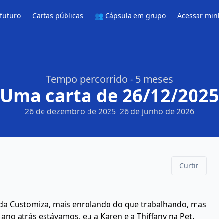
 futuro
Cartas públicas
👥 Cápsula em grupo
Acessar min
Tempo percorrido - 5 meses
Uma carta de 26/12/2025
26 de dezembro de 2025
26 de junho de 2026
Curtir
o da Customiza, mais enrolando do que trabalhando, mas
o atrás estávamos, eu a Karen e a Thiffany na Pet,