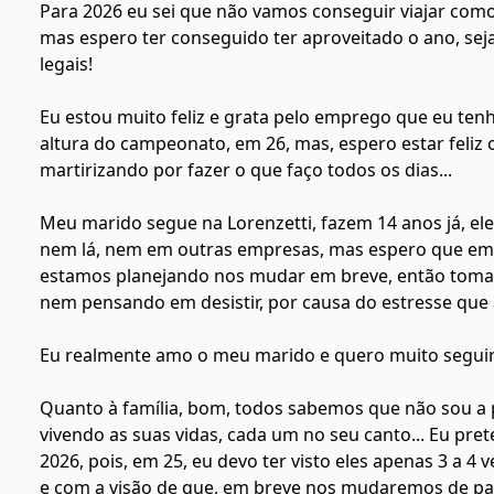
Para 2026 eu sei que não vamos conseguir viajar como
mas espero ter conseguido ter aproveitado o ano, se
legais!
Eu estou muito feliz e grata pelo emprego que eu ten
altura do campeonato, em 26, mas, espero estar feliz 
martirizando por fazer o que faço todos os dias...
Meu marido segue na Lorenzetti, fazem 14 anos já, e
nem lá, nem em outras empresas, mas espero que em de
estamos planejando nos mudar em breve, então tomar
nem pensando em desistir, por causa do estresse que 
Eu realmente amo o meu marido e quero muito seguirm
Quanto à família, bom, todos sabemos que não sou a 
vivendo as suas vidas, cada um no seu canto... Eu pr
2026, pois, em 25, eu devo ter visto eles apenas 3 a 4 
e com a visão de que, em breve nos mudaremos de paí