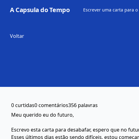
A Capsula do Tempo
Escrever uma carta para o
Voltar
0 curtidas
0 comentários
356 palavras
Meu querido eu do futuro,
Escrevo esta carta para desabafar, espero que no futu
Esses últimos dias estão sendo difíceis, estou começ