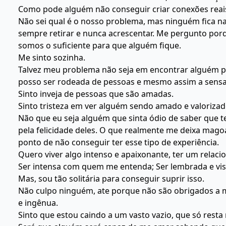
Como pode alguém não conseguir criar conexões rea
Não sei qual é o nosso problema, mas ninguém fica n
sempre retirar e nunca acrescentar. Me pergunto por
somos o suficiente para que alguém fique.
Me sinto sozinha.
Talvez meu problema não seja em encontrar alguém p
posso ser rodeada de pessoas e mesmo assim a sensaç
Sinto inveja de pessoas que são amadas.
Sinto tristeza em ver alguém sendo amado e valorizado
Não que eu seja alguém que sinta ódio de saber que t
pela felicidade deles. O que realmente me deixa magoa
ponto de não conseguir ter esse tipo de experiência.
Quero viver algo intenso e apaixonante, ter um rela
Ser intensa com quem me entenda; Ser lembrada e vis
Mas, sou tão solitária para conseguir suprir isso.
Não culpo ninguém, ate porque não são obrigados a 
e ingênua.
Sinto que estou caindo a um vasto vazio, que só resta