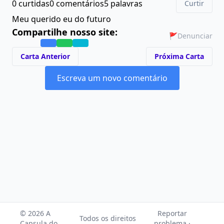
0 curtidas
0 comentários
5 palavras
Curtir
Meu querido eu do futuro
Compartilhe nosso site:
🚩
Denunciar
Carta Anterior
Próxima Carta
Escreva um novo comentário
© 2026 A
Reportar
Todos os direitos
Capsula do
problema ·