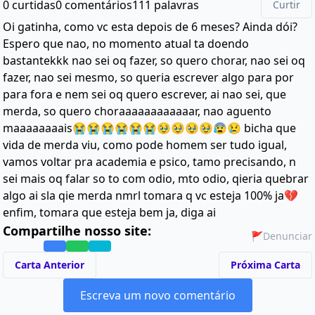
0 curtidas
0 comentários
111 palavras
Curtir
Oi gatinha, como vc esta depois de 6 meses? Ainda dói?
Espero que nao, no momento atual ta doendo
bastantekkk nao sei oq fazer, so quero chorar, nao sei oq
fazer, nao sei mesmo, so queria escrever algo para por
para fora e nem sei oq quero escrever, ai nao sei, que
merda, so quero choraaaaaaaaaaaar, nao aguento
maaaaaaaais😭😭😭😭😭😭🥹🥹🥹🥹😰😢 bicha que
vida de merda viu, como pode homem ser tudo igual,
vamos voltar pra academia e psico, tamo precisando, n
sei mais oq falar so to com odio, mto odio, qieria quebrar
algo ai sla qie merda nmrl tomara q vc esteja 100% ja💔
enfim, tomara que esteja bem ja, diga ai
Compartilhe nosso site:
🚩
Denunciar
Carta Anterior
Próxima Carta
Escreva um novo comentário