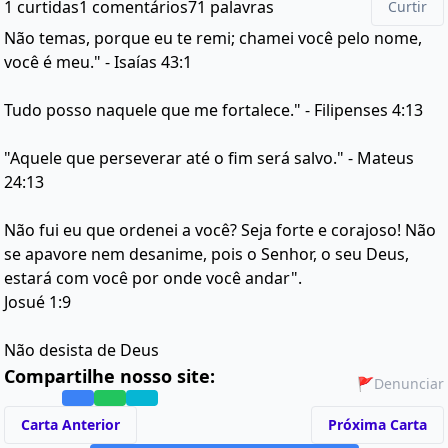
1 curtidas
1 comentários
71 palavras
Curtir
Não temas, porque eu te remi; chamei você pelo nome,
você é meu." - Isaías 43:1
Tudo posso naquele que me fortalece." - Filipenses 4:13
"Aquele que perseverar até o fim será salvo." - Mateus
24:13
Não fui eu que ordenei a você? Seja forte e corajoso! Não
se apavore nem desanime, pois o Senhor, o seu Deus,
estará com você por onde você andar".
Josué 1:9
Não desista de Deus
Compartilhe nosso site:
🚩
Denunciar
Carta Anterior
Próxima Carta