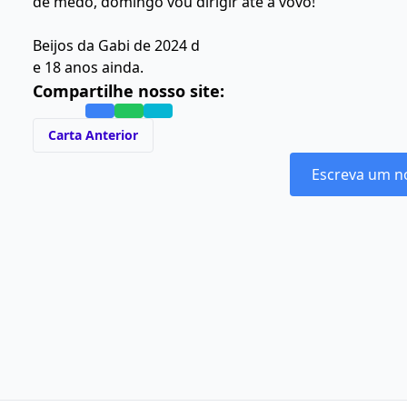
de medo, domingo vou dirigir até a vovó!
Beijos da Gabi de 2024 d
e 18 anos ainda.
Compartilhe nosso site:
Carta Anterior
Escreva um n