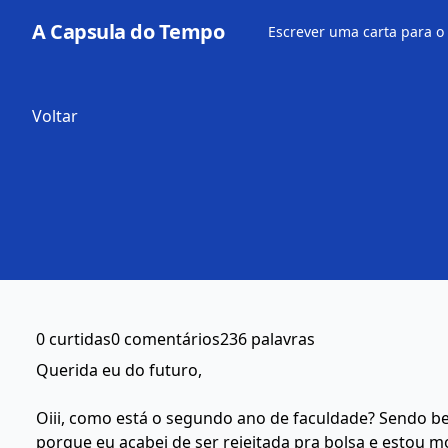
A Capsula do Tempo
Escrever uma carta para o
Voltar
0 curtidas
0 comentários
236 palavras
Querida eu do futuro,
Oiii, como está o segundo ano de faculdade? Sendo b
porque eu acabei de ser rejeitada pra bolsa e estou 