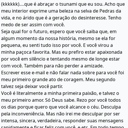
(kkkkkk)….que é abraçar o tsunami que eu sou. Acho que
meu interior exprime uma beleza na selva de Pedras da
vida, e no árido que é a geração do desinteresse. Tenho
medo de ser assim com você.
Seja qual for o futuro, espero que você saiba que, em
algum momento da nossa história, mesmo se ela for
pequena, eu senti tudo isso por você. E você virou a
minha paçoca favorita. Mas eu prefiro estar apaixonada
por você em silêncio e tentando mesmo de longe estar
com você. Também para não perder a amizade.
Escrever esse e-mail e não falar nada sobre para você foi
meu primeiro grande ato de coragem. Meu segundo
talvez seja deixar você partir.
Você é literalmente a minha primeira paixão, e talvez o
meu primeiro amor. Só Deus sabe. Rezo por você todos
os dias porque quero que você alcance o céu. Desculpa
pela inconveniência. Mas não irei me desculpar por ser
intensa, sincera, verdadeira, responder suas mensagens
rapidamente e ficar feliz com você, e etc. Em todo tempo