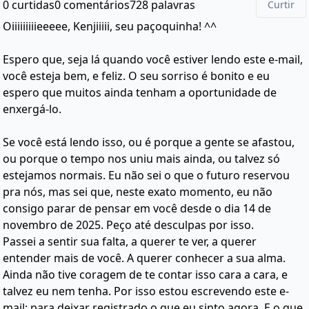
0 curtidas
0 comentários
728 palavras
Curtir
Oiiiiiiiiieeeee, Kenjiiiii, seu paçoquinha! ^^
Espero que, seja lá quando você estiver lendo este e-mail,
você esteja bem, e feliz. O seu sorriso é bonito e eu
espero que muitos ainda tenham a oportunidade de
enxergá-lo.
Se você está lendo isso, ou é porque a gente se afastou,
ou porque o tempo nos uniu mais ainda, ou talvez só
estejamos normais. Eu não sei o que o futuro reservou
pra nós, mas sei que, neste exato momento, eu não
consigo parar de pensar em você desde o dia 14 de
novembro de 2025. Peço até desculpas por isso.
Passei a sentir sua falta, a querer te ver, a querer
entender mais de você. A querer conhecer a sua alma.
Ainda não tive coragem de te contar isso cara a cara, e
talvez eu nem tenha. Por isso estou escrevendo este e-
mail: para deixar registrado o que eu sinto agora. E o que