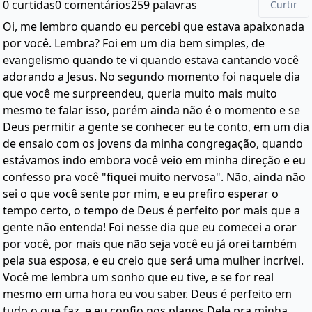
0 curtidas
0 comentários
259 palavras
Curtir
Oi, me lembro quando eu percebi que estava apaixonada
por você. Lembra? Foi em um dia bem simples, de
evangelismo quando te vi quando estava cantando você
adorando a Jesus. No segundo momento foi naquele dia
que você me surpreendeu, queria muito mais muito
mesmo te falar isso, porém ainda não é o momento e se
Deus permitir a gente se conhecer eu te conto, em um dia
de ensaio com os jovens da minha congregação, quando
estávamos indo embora você veio em minha direção e eu
confesso pra você "fiquei muito nervosa". Não, ainda não
sei o que você sente por mim, e eu prefiro esperar o
tempo certo, o tempo de Deus é perfeito por mais que a
gente não entenda! Foi nesse dia que eu comecei a orar
por você, por mais que não seja você eu já orei também
pela sua esposa, e eu creio que será uma mulher incrível.
Você me lembra um sonho que eu tive, e se for real
mesmo em uma hora eu vou saber. Deus é perfeito em
tudo o que faz, e eu confio nos planos Dele pra minha