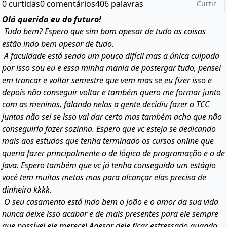
0 curtidas
0 comentários
406 palavras
Curtir
Olá querida eu do futuro!
Tudo bem? Espero que sim bom apesar de tudo as coisas
estão indo bem apesar de tudo.
A faculdade está sendo um pouco difícil mas a única culpada
por isso sou eu e essa minha mania de postergar tudo, pensei
em trancar e voltar semestre que vem mas se eu fizer isso e
depois não conseguir voltar e também quero me formar junto
com as meninas, falando nelas a gente decidiu fazer o TCC
juntas não sei se isso vai dar certo mas também acho que não
conseguiria fazer sozinha. Espero que vc esteja se dedicando
mais aos estudos que tenha terminado os cursos online que
queria fazer principalmente o de lógica de programação e o de
Java. Espero também que vc já tenha conseguido um estágio
você tem muitas metas mas para alcançar elas precisa de
dinheiro kkkk.
O seu casamento está indo bem o João e o amor da sua vida
nunca deixe isso acabar e de mais presentes para ele sempre
que possível ele merece! Apesar dele ficar estressado quando