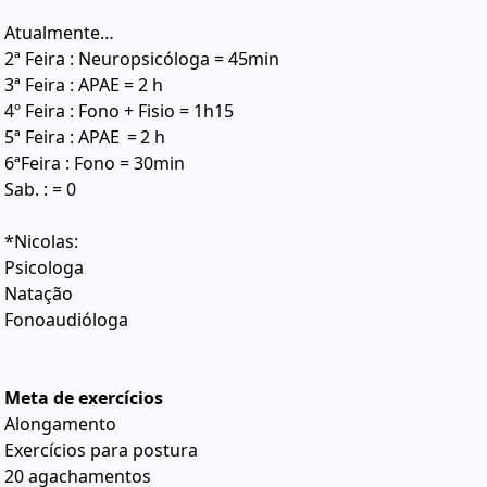
Atualmente…
2ª Feira : Neuropsicóloga = 45min
3ª Feira : APAE = 2 h
4º Feira : Fono + Fisio = 1h15
5ª Feira : APAE ‎ = 2 h
6ªFeira : Fono = 30min
Sab. : = 0
*Nicolas:
Psicologa
Natação
Fonoaudióloga
Meta de exercícios
Alongamento
Exercícios para postura
20 agachamentos