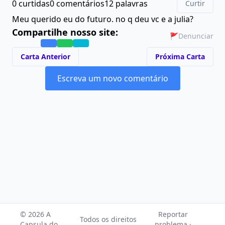
0 curtidas
0 comentários
12 palavras
Curtir
Meu querido eu do futuro. no q deu vc e a julia?
Compartilhe nosso site:
🚩
Denunciar
Carta Anterior
Próxima Carta
Escreva um novo comentário
© 2026 A
Reportar
Todos os direitos
Capsula do
problema ·