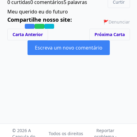
0 curtidas
0 comentários
5 palavras
Curtir
Meu querido eu do futuro
Compartilhe nosso site:
🚩
Denunciar
Carta Anterior
Próxima Carta
Escreva um novo comentário
© 2026 A
Reportar
Todos os direitos
Capsula do
problema ·