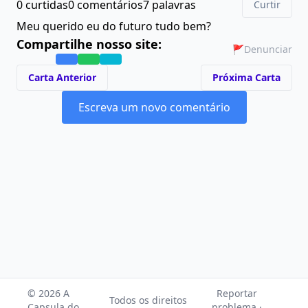
0 curtidas
0 comentários
7 palavras
Curtir
Meu querido eu do futuro tudo bem?
Compartilhe nosso site:
🚩
Denunciar
Carta Anterior
Próxima Carta
Escreva um novo comentário
© 2026 A
Reportar
Todos os direitos
Capsula do
problema ·