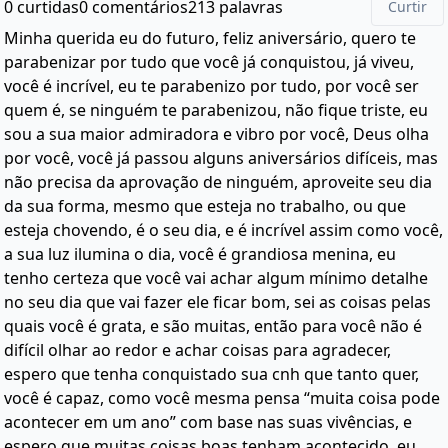
0 curtidas
0 comentários
213 palavras
Curtir
Minha querida eu do futuro, feliz aniversário, quero te
parabenizar por tudo que você já conquistou, já viveu,
você é incrível, eu te parabenizo por tudo, por você ser
quem é, se ninguém te parabenizou, não fique triste, eu
sou a sua maior admiradora e vibro por você, Deus olha
por você, você já passou alguns aniversários difíceis, mas
não precisa da aprovação de ninguém, aproveite seu dia
da sua forma, mesmo que esteja no trabalho, ou que
esteja chovendo, é o seu dia, e é incrível assim como você,
a sua luz ilumina o dia, você é grandiosa menina, eu
tenho certeza que você vai achar algum mínimo detalhe
no seu dia que vai fazer ele ficar bom, sei as coisas pelas
quais você é grata, e são muitas, então para você não é
difícil olhar ao redor e achar coisas para agradecer,
espero que tenha conquistado sua cnh que tanto quer,
você é capaz, como você mesma pensa “muita coisa pode
acontecer em um ano” com base nas suas vivências, e
espero que muitas coisas boas tenham acontecido, eu