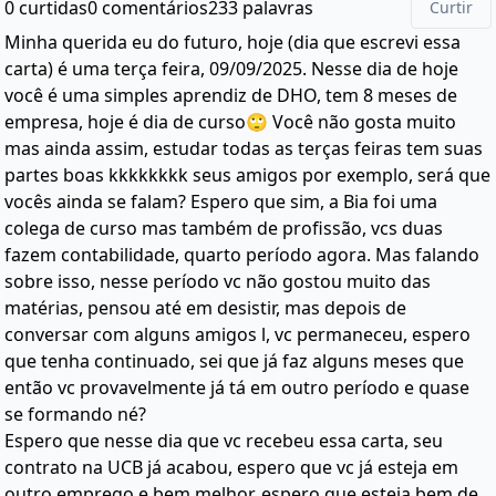
0 curtidas
0 comentários
233 palavras
Curtir
Minha querida eu do futuro, hoje (dia que escrevi essa
carta) é uma terça feira, 09/09/2025. Nesse dia de hoje
você é uma simples aprendiz de DHO, tem 8 meses de
empresa, hoje é dia de curso🙄 Você não gosta muito
mas ainda assim, estudar todas as terças feiras tem suas
partes boas kkkkkkkk seus amigos por exemplo, será que
vocês ainda se falam? Espero que sim, a Bia foi uma
colega de curso mas também de profissão, vcs duas
fazem contabilidade, quarto período agora. Mas falando
sobre isso, nesse período vc não gostou muito das
matérias, pensou até em desistir, mas depois de
conversar com alguns amigos l, vc permaneceu, espero
que tenha continuado, sei que já faz alguns meses que
então vc provavelmente já tá em outro período e quase
se formando né?
Espero que nesse dia que vc recebeu essa carta, seu
contrato na UCB já acabou, espero que vc já esteja em
outro emprego e bem melhor, espero que esteja bem de