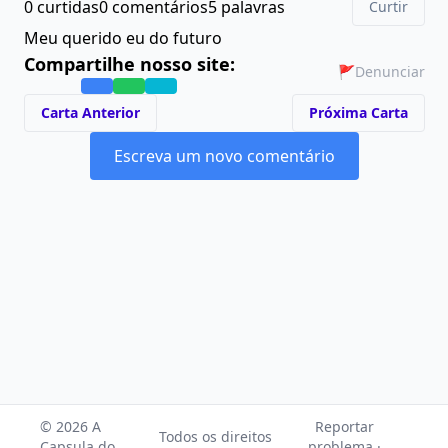
0 curtidas
0 comentários
5 palavras
Curtir
Meu querido eu do futuro
Compartilhe nosso site:
🚩
Denunciar
Carta Anterior
Próxima Carta
Escreva um novo comentário
© 2026 A
Reportar
Todos os direitos
Capsula do
problema ·