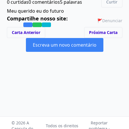
0 curtidas
0 comentários
5 palavras
Curtir
Meu querido eu do futuro
Compartilhe nosso site:
🚩
Denunciar
Carta Anterior
Próxima Carta
Escreva um novo comentário
© 2026 A
Reportar
Todos os direitos
Capsula do
problema ·