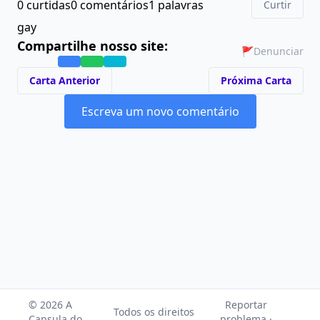
0 curtidas
0 comentários
1 palavras
Curtir
gay
Compartilhe nosso site:
🚩
Denunciar
Carta Anterior
Próxima Carta
Escreva um novo comentário
© 2026 A
Reportar
Todos os direitos
Capsula do
problema ·