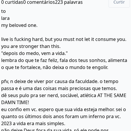
0 curtidas
0 comentários
223 palavras
Curtir
to
lara
my beloved one.
live is fucking hard, but you must not let it consume you.
you are stronger than this.
"depois do medo, vem a vida."
lembra do que te faz feliz, fala dos teus sonhos, alimenta
o que te fortalece, não deixa o mundo te engolir.
pfv, n deixe de viver por causa da faculdade. o tempo
passa e é uma das coisas mais preciosas que temos.
dê seus pulo pra ser nerd, sociável, atlética AT THE SAME
DAMN TIME!
eu confio em vc. espero que sua vida esteja melhor. sei o
quanto os últimos dois anos foram um inferno pra vc.
2023 a vida era mais simples.
não deixe Deus fora da sua vida, só ele pode nos