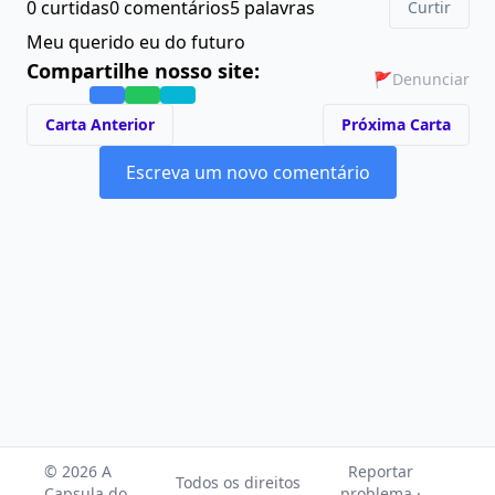
0 curtidas
0 comentários
5 palavras
Curtir
Meu querido eu do futuro
Compartilhe nosso site:
🚩
Denunciar
Carta Anterior
Próxima Carta
Escreva um novo comentário
© 2026 A
Reportar
Todos os direitos
Capsula do
problema ·