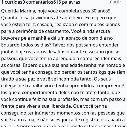
1 curtidas
0 comentários
616 palavras
Curtir
Querida Marina, hoje você completa seus 30 anos!!
Quanta coisa já vivemos até aqui hein.. Eu espero que
você esteja feliz, casada, realizada e com muitos planos
para a cerimônia de casamento. Você ainda escuta
louvores pela manhã e dá um abraço de bom dia no
Eduardo todos os dias? Talvez nós possamos entender
juntas hoje os tantos desafios durante esse ano que se
passou, que você tenha aprendido a compreender mais
as coisas. Espero que a sua ansiedade tenha melhorado e
que você tenha conseguido perder os tantos kgs que têm
tirado a sua paz e você se incomoda tanto. Os seus
colegas de trabalho você tenha aprendido a compreendê-
los que o comportamento deles não te afete tanto, que
você continue feliz na sua profissão, mas com um passo a
frente para viver a sua liberdade. Que você tenha
conseguido ter inúmeros momentos com as pessoas que
você tanto ama, e não se esqueça de registrá-los; aaaah a
vó rs... A nossa vozinha que não mede esforços para fazer