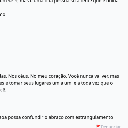
bém !l>"÷, mas é uma boa pessoa só a fente que é doida
smo
das. Nos céus. No meu coração. Você nunca vai ver, mas
les e tomar seus lugares um a um, e a toda vez que o
cê.
ssoa possa confundir o abraço com estrangulamento
🚩
Denunciar