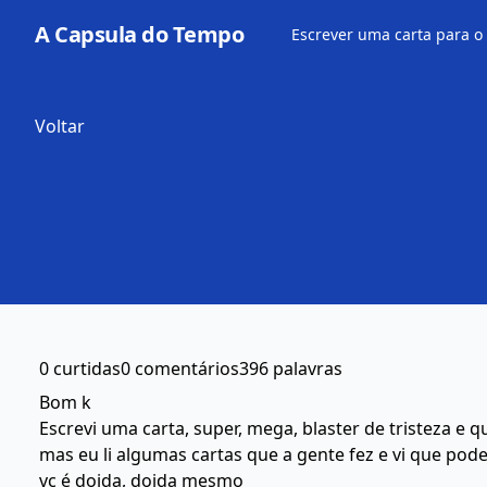
A Capsula do Tempo
Escrever uma carta para o
Voltar
0 curtidas
0 comentários
396 palavras
Bom k
Escrevi uma carta, super, mega, blaster de tristeza e
mas eu li algumas cartas que a gente fez e vi que po
vc é doida, doida mesmo