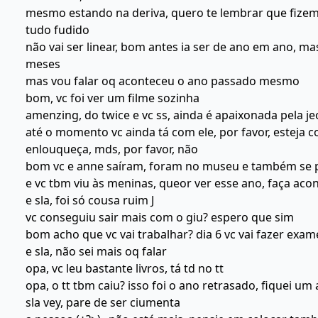
mesmo estando na deriva, quero te lembrar que fiz
tudo fudido
não vai ser linear, bom antes ia ser de ano em ano, ma
meses
mas vou falar oq aconteceu o ano passado mesmo
bom, vc foi ver um filme sozinha
amenzing, do twice e vc ss, ainda é apaixonada pela 
até o momento vc ainda tá com ele, por favor, esteja co
enlouqueça, mds, por favor, não
bom vc e anne saíram, foram no museu e também se 
e vc tbm viu às meninas, queor ver esse ano, faça aco
e sla, foi só cousa ruim J
vc conseguiu sair mais com o giu? espero que sim
bom acho que vc vai trabalhar? dia 6 vc vai fazer exa
e sla, não sei mais oq falar
opa, vc leu bastante livros, tá td no tt
opa, o tt tbm caiu? isso foi o ano retrasado, fiquei u
sla vey, pare de ser ciumenta