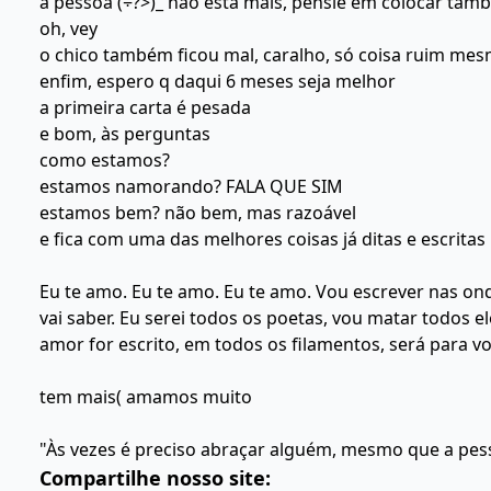
a pessoa (÷?>)_ não está mais, pensie em colocar tam
oh, vey
o chico também ficou mal, caralho, só coisa ruim me
enfim, espero q daqui 6 meses seja melhor
a primeira carta é pesada
e bom, às perguntas
como estamos?
estamos namorando? FALA QUE SIM
estamos bem? não bem, mas razoável
e fica com uma das melhores coisas já ditas e escritas
Eu te amo. Eu te amo. Eu te amo. Vou escrever nas on
vai saber. Eu serei todos os poetas, vou matar todos e
amor for escrito, em todos os filamentos, será para vo
tem mais( amamos muito
"Às vezes é preciso abraçar alguém, mesmo que a pe
Compartilhe nosso site: