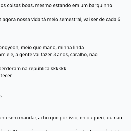
emos coisas boas, mesmo estando em um barquinho
s agora nossa vida tá meio semestral, vai ser de cada 6
jeongyeon, meio que mano, minha linda
m ele, a gente vai fazer 3 anos, caralho, não
perderam na república kkkkkk
ntecer
me
m ano sem mandar, acho que por isso, enlouqueci, ou nao