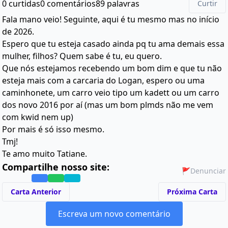
0 curtidas
0 comentários
89 palavras
Curtir
Fala mano veio! Seguinte, aqui é tu mesmo mas no início
de 2026.
Espero que tu esteja casado ainda pq tu ama demais essa
mulher, filhos? Quem sabe é tu, eu quero.
Que nós estejamos recebendo um bom dim e que tu não
esteja mais com a carcaria do Logan, espero ou uma
caminhonete, um carro veio tipo um kadett ou um carro
dos novo 2016 por aí (mas um bom plmds não me vem
com kwid nem up)
Por mais é só isso mesmo.
Tmj!
Te amo muito Tatiane.
Compartilhe nosso site:
🚩
Denunciar
Carta Anterior
Próxima Carta
Escreva um novo comentário