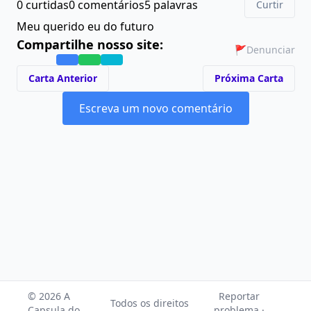
0 curtidas
0 comentários
5 palavras
Curtir
Meu querido eu do futuro
Compartilhe nosso site:
🚩
Denunciar
Carta Anterior
Próxima Carta
Escreva um novo comentário
© 2026 A
Reportar
Todos os direitos
Capsula do
problema ·