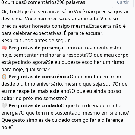
0 curtidas
0 comentários
298 palavras
Curtir
Oi, Lia.
Hoje é o seu aniversário.Você não precisa gostar
desse dia. Você não precisa estar animada. Você só
precisa estar honesta consigo mesma.Esta carta não é
para celebrar expectativas. É para te escutar.
Respira fundo antes de seguir.
🧠 Perguntas de presença
Como eu realmente estou
hoje, sem tentar melhorar a resposta?O que meu corpo
está pedindo agora?Se eu pudesse escolher um ritmo
para hoje, qual seria?
🪞 Perguntas de consciência
O que mudou em mim
desde o último aniversário, mesmo que seja sutil?Onde
eu me respeitei mais este ano?O que eu ainda posso
soltar no próximo semestre?
🤍 Perguntas de cuidado
O que tem drenado minha
energia?O que tem me sustentado, mesmo em silêncio?
Que gesto simples de cuidado comigo faria diferença
hoje?