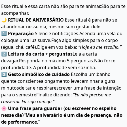
Esse ritual e essa carta não são para te animar.São para te
acompanhar.
🌙 RITUAL DE ANIVERSÁRIO
Esse ritual é para não se
abandonar nesse dia, mesmo sem gostar dele.
1️⃣ Preparação
Silencie notificações.Acenda uma vela ou
coloque uma luz suave.Faça algo simples para o corpo
(água, chá, café).Diga em voz baixa:
“Hoje eu me escolho.”
2️⃣ Leitura da carta + perguntas
Leia a carta
devagar.Responda no máximo 5 perguntas.Não force
profundidade. A profundidade vem sozinha.
3️⃣ Gesto simbólico de cuidado
Escolha um:banho
quente conscientealongamento levecaminhar alguns
minutosdeitar e respirarescrever uma frase de intenção
para o semestreFinalize dizendo:
“Eu não preciso me
consertar. Eu sigo comigo.”
🌸 Uma frase para guardar (ou escrever no espelho
nesse dia)
“Meu aniversário é um dia de presença, não
de performance.”