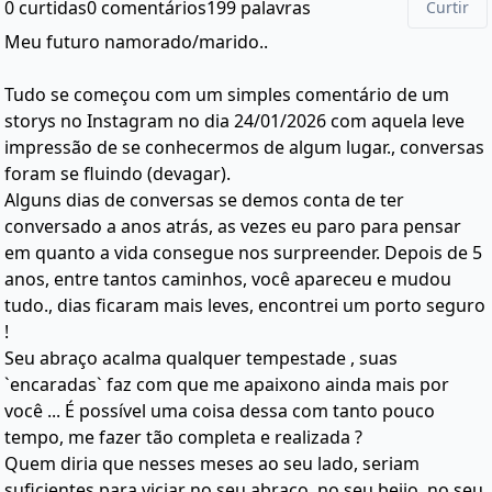
0 curtidas
0 comentários
199 palavras
Curtir
Meu futuro namorado/marido..
Tudo se começou com um simples comentário de um
storys no Instagram no dia 24/01/2026 com aquela leve
impressão de se conhecermos de algum lugar., conversas
foram se fluindo (devagar).
Alguns dias de conversas se demos conta de ter
conversado a anos atrás, as vezes eu paro para pensar
em quanto a vida consegue nos surpreender. Depois de 5
anos, entre tantos caminhos, você apareceu e mudou
tudo., dias ficaram mais leves, encontrei um porto seguro
!
Seu abraço acalma qualquer tempestade , suas
`encaradas` faz com que me apaixono ainda mais por
você ... É possível uma coisa dessa com tanto pouco
tempo, me fazer tão completa e realizada ?
Quem diria que nesses meses ao seu lado, seriam
suficientes para viciar no seu abraço, no seu beijo, no seu